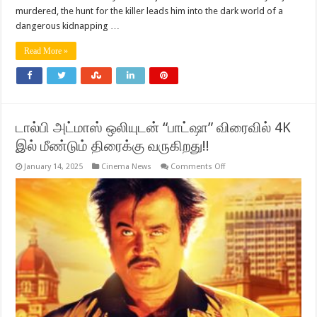
murdered, the hunt for the killer leads him into the dark world of a
dangerous kidnapping …
Read More »
டால்பி அட்மாஸ் ஒலியுடன் “பாட்ஷா” விரைவில் 4K
இல் மீண்டும் திரைக்கு வருகிறது!!
on
January 14, 2025
Cinema News
Comments Off
டால்பி
அட்மாஸ்
ஒலியுடன்
“பாட்ஷா”
விரைவில்
4K
இல்
மீண்டும்
திரைக்கு
வருகிறது!!