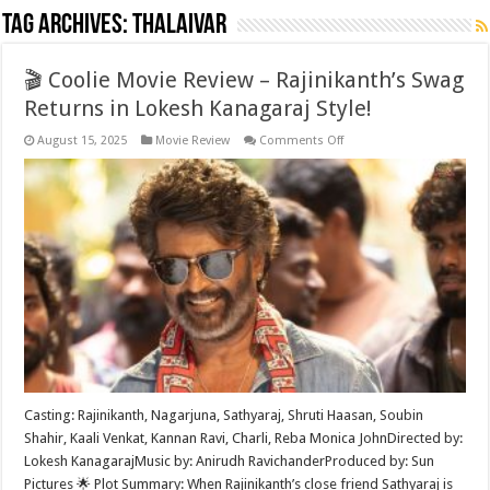
Tag Archives:
thalaivar
🎬 Coolie Movie Review – Rajinikanth’s Swag
Returns in Lokesh Kanagaraj Style!
on
August 15, 2025
Movie Review
Comments Off
🎬
Coolie
Movie
Review
–
Rajinikanth’s
Swag
Returns
in
Lokesh
Kanagaraj
Style!
Casting: Rajinikanth, Nagarjuna, Sathyaraj, Shruti Haasan, Soubin
Shahir, Kaali Venkat, Kannan Ravi, Charli, Reba Monica JohnDirected by:
Lokesh KanagarajMusic by: Anirudh RavichanderProduced by: Sun
Pictures 🌟 Plot Summary: When Rajinikanth’s close friend Sathyaraj is