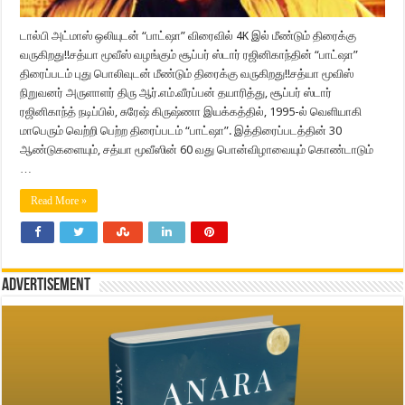
டால்பி அட்மாஸ் ஒலியுடன் “பாட்ஷா” விரைவில் 4K இல் மீண்டும் திரைக்கு
வருகிறது!!சத்யா மூவீஸ் வழங்கும் சூப்பர் ஸ்டார் ரஜினிகாந்தின் “பாட்ஷா”
திரைப்படம் புது பொலிவுடன் மீண்டும் திரைக்கு வருகிறது!!சத்யா மூவிஸ்
நிறுவனர் அருளாளர் திரு ஆர்.எம்.வீரப்பன் தயாரித்து, சூப்பர் ஸ்டார்
ரஜினிகாந்த் நடிப்பில், சுரேஷ் கிருஷ்ணா இயக்கத்தில், 1995-ல் வெளியாகி
மாபெரும் வெற்றி பெற்ற திரைப்படம் “பாட்ஷா”. இத்திரைப்படத்தின் 30
ஆண்டுகளையும், சத்யா மூவீஸின் 60 வது பொன்விழாவையும் கொண்டாடும்
…
Read More »
Advertisement